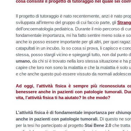
cosa consiste il progetto di tutoraggio nel quale sei coin
Il progetto di tutoraggio è nato recentemente, anzi è nato pro
sviluppata all’interno del gruppo di cui faccio parte, gli
Strang
dell’oncoematologia pediatrica. Durante il mio percorso di cur
fondamentale importanza, mi ha fatto sentire meno sola e sop
anche io posso essere importante per gli altri, per quei raga
catapultati in un incubo. Io so cosa si prova, li capisco e co
stessa, posso stargli vicino e spiegargli tutto, non dal punto
umano,
da chi si è trovato nella loro stessa situazione e ha p
capire che loro non sono la malattia e che la malattia è solo un
e che anche questo può essere vissuto da normali adolescen
Ad oggi, l’attività fisica è sempre più riconosciuta 
benessere anche in pazienti con patologie tumorali. Dura
vita, l’attività fisica ti ha aiutato? In che modo?
L’attività fisica è di fondamentale importanza per chiunq
anche in pazienti con patologie tumorali.
Di questo ne son
per la tesi ho partecipato al progetto
Stai Bene 2.0
che tratta