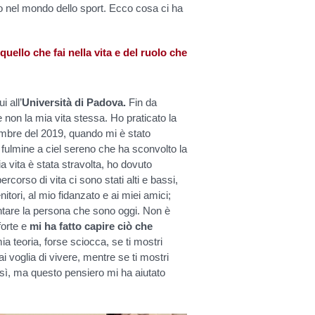
o nel mondo dello sport. Ecco cosa ci ha
quello che fai nella vita e del ruolo che
i all’
Università di Padova.
Fin da
e non la mia vita stessa. Ho praticato la
ttembre del 2019, quando mi è stato
fulmine a ciel sereno che ha sconvolto la
a vita è stata stravolta, ho dovuto
rcorso di vita ci sono stati alti e bassi,
nitori, al mio fidanzato e ai miei amici;
entare la persona che sono oggi. Non è
forte e
mi ha fatto capire ciò che
 teoria, forse sciocca, se ti mostri
 voglia di vivere, mentre se ti mostri
così, ma questo pensiero mi ha aiutato