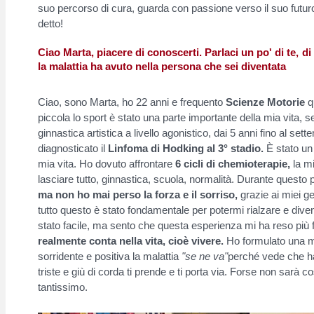
suo percorso di cura, guarda con passione verso il suo futur
detto!
Ciao Marta, piacere di conoscerti. Parlaci un po' di te, di 
la malattia ha avuto nella persona che sei diventata
Ciao, sono Marta, ho 22 anni e frequento
Scienze Motorie
qu
piccola lo sport è stato una parte importante della mia vita, s
ginnastica artistica a livello agonistico, dai 5 anni fino al se
diagnosticato il
Linfoma di Hodking al 3° stadio.
È stato un 
mia vita. Ho dovuto affrontare
6 cicli di chemioterapie,
la mi
lasciare tutto, ginnastica, scuola, normalità. Durante questo pe
ma
non ho mai perso la forza e il sorriso,
grazie ai miei ge
tutto questo è stato fondamentale per potermi rialzare e div
stato facile, ma sento che questa esperienza mi ha reso più 
realmente conta nella vita, cioè vivere.
Ho formulato una mia
sorridente e positiva la malattia
"se ne va"
perché vede che hai
triste e giù di corda ti prende e ti porta via. Forse non sarà 
tantissimo.