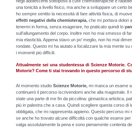
negli adolescenti sottoposti a cure chemioterapiche e radiotera
una tonicità a livello fisico, ma anche a sviluppare un certo 
ho sempre sentito la necessità di fare attività fisica, di muov
effetti negativi della chemioterapia,
che mi portava dolori al
tenermi in forma, senza esagerare, ho praticato quindi lo
yan
sull’allungamento del corpo. Inoltre non ho mai smesso di far
mia elasticità. Appena stavo un po’ meglio, non ho mai dimenti
rondate. Questo mi ha aiutato a focalizzare la mia mente su 
i momenti più difficili.
Attualmente sei una studentessa di Scienze Motorie. Cos
Motorie? Come ti stai trovando in questo percorso di st
Al momento studio
Scienze Motorie,
mi manca un esame alla
continuerò il percorso iscrivendomi anche alla magistrale. Il 
state una parte di me fin da piccolina: ginnastica artistica, pa
più in palestra che a casa. Quindi scegliere questa corso di l
obbligata, che mi rappresenta appieno. Questo percorso mi s
se anche ho trovato alcune difficoltà con qualche esame per
valga assolutamente la pena e sono pienamente contenta del