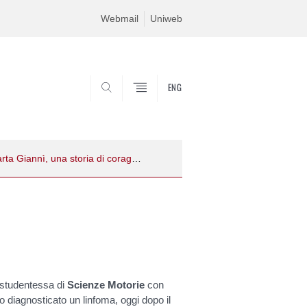
Webmail
Uniweb
ENG
SEARCH
Marta Giannì, una storia di coraggio
studentessa di
Scienze Motorie
con
o diagnosticato un linfoma, oggi dopo il