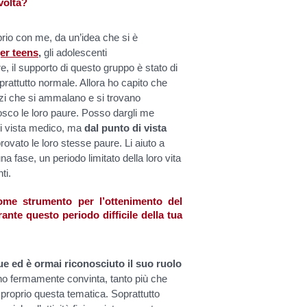
volta?
prio con me, da un’idea che si è
er teens
,
gli adolescenti
e, il supporto di questo gruppo è stato di
rattutto normale. Allora ho capito che
zzi che si ammalano e si trovano
nosco le loro paure. Posso dargli me
 di vista medico, ma
dal punto di vista
rovato le loro stesse paure. Li aiuto a
a fase, un periodo limitato della loro vita
ti.
come strumento per l’ottenimento del
nte questo periodo difficile della tua
ue ed è ormai riconosciuto il suo ruolo
o fermamente convinta, tanto più che
 proprio questa tematica. Soprattutto