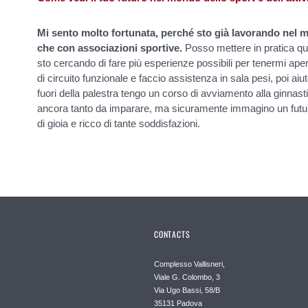
Mi sento molto fortunata, perché sto già lavorando nel mo
che con associazioni sportive.
Posso mettere in pratica qu
sto cercando di fare più esperienze possibili per tenermi apert
di circuito funzionale e faccio assistenza in sala pesi, poi aiut
fuori della palestra tengo un corso di avviamento alla ginnasti
ancora tanto da imparare, ma sicuramente immagino un futuro
di gioia e ricco di tante soddisfazioni.
CONTACTS
Complesso Vallisneri,
Viale G. Colombo, 3
Via Ugo Bassi, 58/B
35131 Padova