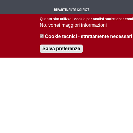
DIPARTIMENTO SCIENZE
BIOMEDICHE
Questo sito utilizza i cookie per analisi statistiche: con
No, vorrei maggiori informazioni
Home
Cookie tecnici - strettamente necessari
Amministrazione trasparente
Privacy policy
Salva preferenze
© 2026 Università di Padova - Tutti i diritti riservati
P.I. 00742430283 C.F. 80006480281