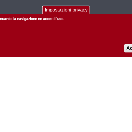
CONTACTS
Impostazioni privacy
tinuando la navigazione ne accetti l'uso.
Complesso Vallisneri,
Viale G. Colombo, 3
Via Ugo Bassi, 58/B
35131 Padova
Direzione +39 049 827 6047
Ac
Email: direzione.biomed@unipd.it
Posta certificata
dipartimento.biomed@pec.unipd.it
Informazioni su questo sito
Privacy policy