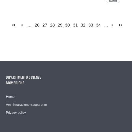
…
26
27
28
29
30
31
32
33
34
…
Pages
DIPARTIMENTO SCIENZE
BIOMEDICHE
Home
Amministrazione trasparente
Privacy policy