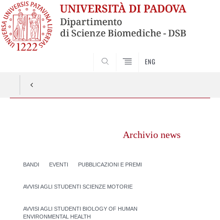
SEARCH
ENG
Vai
al
Archivio news
contenuto
BANDI
EVENTI
PUBBLICAZIONI E PREMI
AVVISI AGLI STUDENTI SCIENZE MOTORIE
AVVISI AGLI STUDENTI BIOLOGY OF HUMAN
ENVIRONMENTAL HEALTH