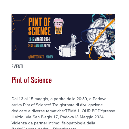
EVENTI
Pint of Science
Dal 13 al 15 maggio, a partire dalle 20:30, a Padova
arriva Pint of Science! Tre giornate di divulgazione
dedicate a diverse tematiche:TEMA 1: OUR BODYpresso
Il Vizio, Via San Biagio 17, Padova13 Maggio 2024
Vіоlеnzа dа раrtnеr іntіmо: fіѕіораtоlоgіа dеllа
“fеrіtа”Jacopo Agrimi ‑ Dipartimento