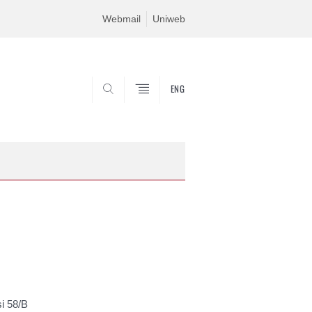
Webmail
Uniweb
ENG
SEARCH
i 58/B