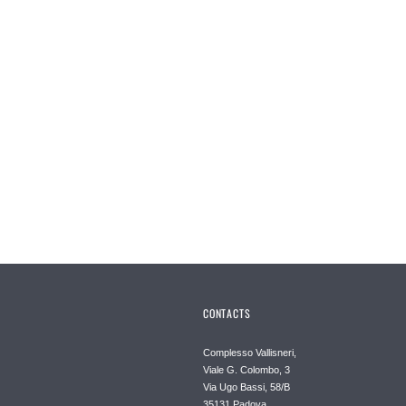
CONTACTS
Complesso Vallisneri,
Viale G. Colombo, 3
Via Ugo Bassi, 58/B
35131 Padova